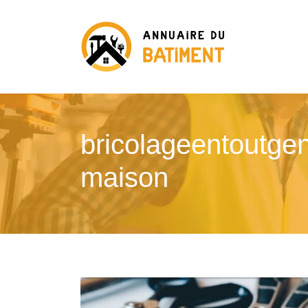
bricola­geen­toutge
maison