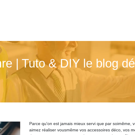
n­re | Tuto & DIY le blog d
Parce qu'on est jamais mieux servi que par soimême, 
aimez réaliser vousmême vos accessoires déco, vos m