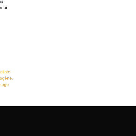
us
 pour
aliste
rogène,
inage