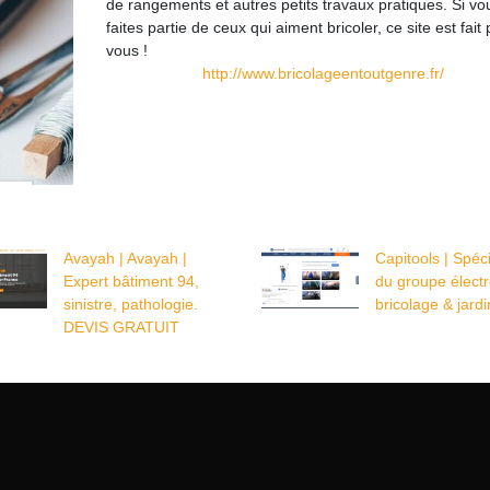
de rangements et autres petits travaux pratiques. Si vo
faites partie de ceux qui aiment bricoler, ce site est fait
vous !
http://www.bricolageentoutgenre.fr/
Avayah | Avayah |
Capitools | Spéci
Expert bâtiment 94,
du groupe élect
sinistre, pathologie.
bricolage & jard
DEVIS GRATUIT