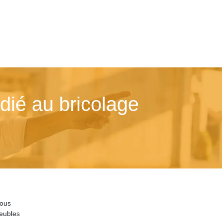
édié au bricolage
vous
eubles