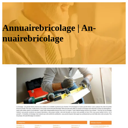
An­nuaireb­ricola­ge | An­
nuaireb­ricola­ge